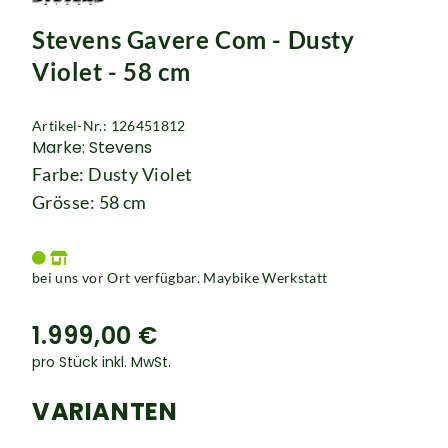
Rucksäcke
Stevens Gavere Com - Dusty
Schlösser
Violet - 58 cm
Artikel-Nr.: 126451812
Marke: Stevens
Farbe: Dusty Violet
Grösse: 58 cm
bei uns vor Ort verfügbar. Maybike Werkstatt
1.999,00 €
pro Stück inkl. MwSt.
VARIANTEN