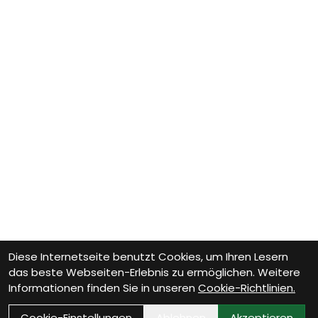
Diese Internetseite benutzt Cookies, um Ihren Lesern
das beste Webseiten-Erlebnis zu ermöglichen. Weitere
Informationen finden Sie in unseren
Cookie-Richtlinien.
Cookie-Einstellungen
Ablehnen
Akzeptieren