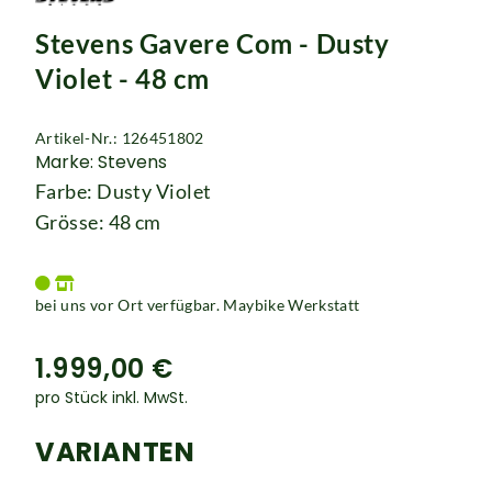
Rucksäcke
Stevens Gavere Com - Dusty
Schlösser
Violet - 48 cm
Artikel-Nr.: 126451802
Marke: Stevens
Farbe: Dusty Violet
Grösse: 48 cm
bei uns vor Ort verfügbar. Maybike Werkstatt
1.999,00 €
pro Stück inkl. MwSt.
VARIANTEN