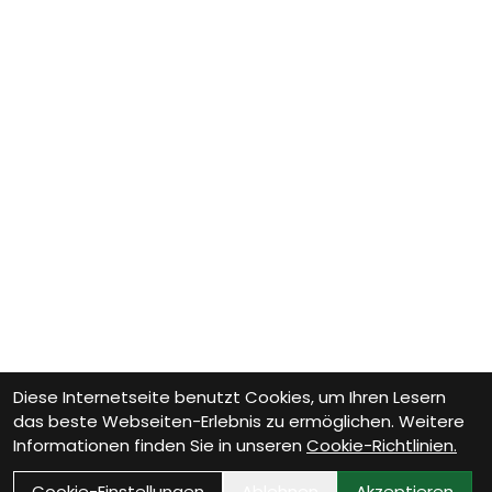
Diese Internetseite benutzt Cookies, um Ihren Lesern
das beste Webseiten-Erlebnis zu ermöglichen. Weitere
Informationen finden Sie in unseren
Cookie-Richtlinien.
Cookie-Einstellungen
Ablehnen
Akzeptieren