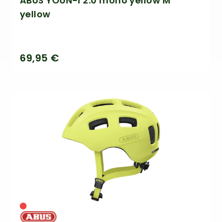
ABUS YOUN-I 2.0 mono yellow M
yellow
69,95 €