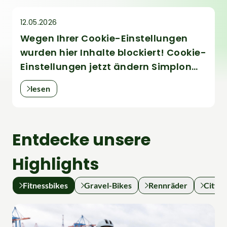
12.05.2026
Wegen Ihrer Cookie-Einstellungen
wurden hier Inhalte blockiert! Cookie-
Einstellungen jetzt ändern Simplon
Array 365 - Gravel, Fitness oder
lesen
Alltags
Entdecke unsere
Highlights
Fitnessbikes
Gravel-Bikes
Rennräder
Citybi