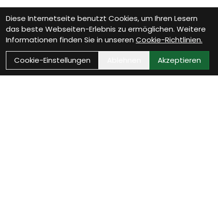
Diese Internetseite benutzt Cookies, um Ihren Lesern
das beste Webseiten-Erlebnis zu ermöglichen. Weitere
Informationen finden Sie in unseren
Cookie-Richtlinien.
Cookie-Einstellungen
Ablehnen
Akzeptieren
Wie können wir Dir
helfen?
Beratung Termin vereinbaren