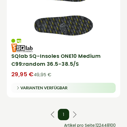
SQlab SQ-Insoles ONE10 Medium
C99:random 36.5-38.5/S
29,95 €
49,95 €
VARIANTEN VERFÜGBAR
1
Artikel pro Seite:
12
24
48
100