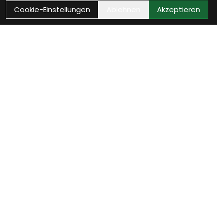
Cookie-Einstellungen
Ablehnen
Akzeptieren
Wie können wir Dir
helfen?
Beratung Termin vereinbaren
Verinbare jetzt Deinen persönlichen Beratungstermin
- wir nehmen uns Zeit für Dich.
weiter