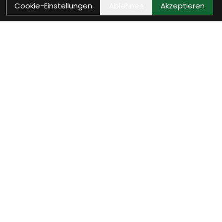
Cookie-Einstellungen
Ablehnen
Akzeptieren
Wie können wir Dir
helfen?
Beratung Termin vereinbaren
Verinbare jetzt Deinen persönlichen Beratungstermin
- wir nehmen uns Zeit für Dich.
weiter