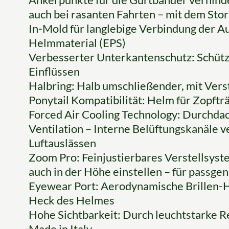
auch bei rasanten Fahrten – mit dem St
In-Mold für langlebige Verbindung der 
Helmmaterial (EPS)
Verbesserter Unterkantenschutz: Schütz
Einflüssen
Halbring: Halb umschließender, mit Vers
Ponytail Kompatibilität: Helm für Zopftr
Forced Air Cooling Technology: Durchda
Ventilation – Interne Belüftungskanäle v
Luftauslässen
Zoom Pro: Feinjustierbares Verstellsystem
auch in der Höhe einstellen – für passge
Eyewear Port: Aerodynamische Brillen-H
Heck des Helmes
Hohe Sichtbarkeit: Durch leuchtstarke R
Made in Italy