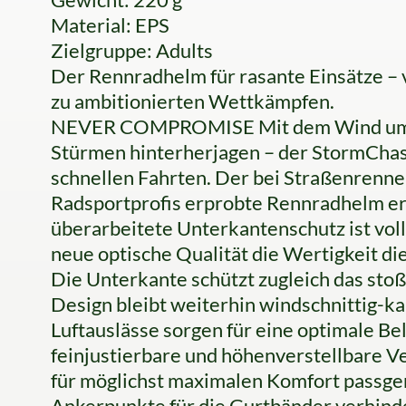
Material: EPS
Zielgruppe: Adults
Der Rennradhelm für rasante Einsätze –
zu ambitionierten Wettkämpfen.
NEVER COMPROMISE Mit dem Wind um di
Stürmen hinterherjagen – der StormChase
schnellen Fahrten. Der bei Straßenrenne
Radsportprofis erprobte Rennradhelm erhä
überarbeitete Unterkantenschutz ist vol
neue optische Qualität die Wertigkeit d
Die Unterkante schützt zugleich das sto
Design bleibt weiterhin windschnittig-ka
Luftauslässe sorgen für eine optimale Be
feinjustierbare und höhenverstellbare 
für möglichst maximalen Komfort passgen
Ankerpunkte für die Gurtbänder verhind