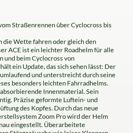
 vom Straßenrennen über Cyclocross bis
e Wette fahren oder gleich den
r ACE ist ein leichter Roadhelm für alle
n und beim Cyclocross von
lt ein Update, das sich sehen lässt: Der
lumlaufend und unterstreicht durch seine
ieses besonders leichten Fahrradhelms.
ßabsorbierende Innenmaterial. Sein
ntig. Präzise geformte Luftein- und
lüftung des Kopfes. Durch das neue
Verstellsystem Zoom Pro wird der Helm
au eingestellt. Überarbeitete
ern Störgeräusche wie leises Klappern