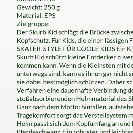
Gewicht: 250 g
Material: EPS
Zielgruppe:
Der Skurb Kid schlägt die Brücke zwisc
Kopfschutz. Für Kids, die einen lässigen
SKATER-STYLE FÜR COOLE KIDS Ein Kind
Skurb Kid schützt kleine Entdecker zuve
kommen kann. Wenn die Kleinsten mit de
unterwegs sind, kann es ihnen gar nicht 
sie dabei bestmöglich schützen. Daher s
Verfahren eine dauerhafte Verbindung d
stoßabsorbierenden Helmmaterial des Sku
Ganz nach dem Motto: hinfallen, aufstehe
Tragekomfort sorgt das Verstellsystem m
Helm passt sich dem Kopfumfang an und b
Pferdeschwanz. Ein robuster und leichter