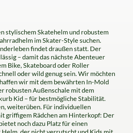
hen stylischem Skatehelm und robustem
 Fahrradhelm im Skater-Style suchen.
erleben findet draußen statt. Der
rlässig – damit das nächste Abenteuer
m Bike, Skateboard oder Roller
schnell oder wild genug sein. Wir möchten
chaffen wir mit dem bewährten In-Mold
er robusten Außenschale mit dem
rb Kid – für bestmögliche Stabilität.
n, weiterüben. Für individuellen
it griffigem Rädchen am Hinterkopf: Der
ietet noch dazu Platz für einen
 Helm, der nicht verrutscht und Kids mit