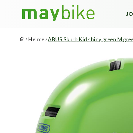
JO
Helme
ABUS Skurb Kid shiny green M gre