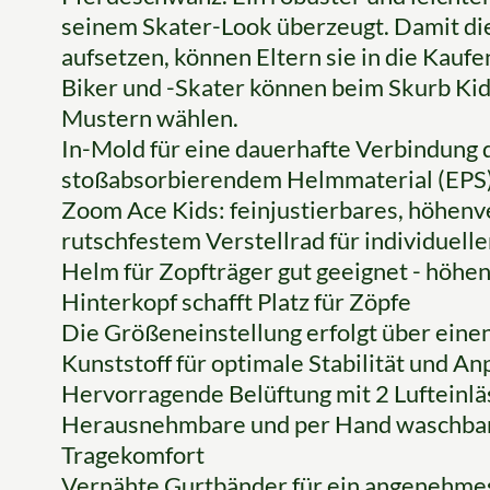
seinem Skater-Look überzeugt. Damit die
aufsetzen, können Eltern sie in die Kau
Biker und -Skater können beim Skurb Ki
Mustern wählen.
In-Mold für eine dauerhafte Verbindung
stoßabsorbierendem Helmmaterial (EPS
Zoom Ace Kids: feinjustierbares, höhenv
rutschfestem Verstellrad für individuelle
Helm für Zopfträger gut geeignet - höhe
Hinterkopf schafft Platz für Zöpfe
Die Größeneinstellung erfolgt über eine
Kunststoff für optimale Stabilität und A
Hervorragende Belüftung mit 2 Lufteinlä
Herausnehmbare und per Hand waschbar
Tragekomfort
Vernähte Gurtbänder für ein angenehme