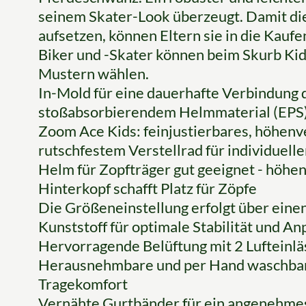
seinem Skater-Look überzeugt. Damit die
aufsetzen, können Eltern sie in die Kau
Biker und -Skater können beim Skurb Ki
Mustern wählen.
In-Mold für eine dauerhafte Verbindung
stoßabsorbierendem Helmmaterial (EPS
Zoom Ace Kids: feinjustierbares, höhenv
rutschfestem Verstellrad für individuelle
Helm für Zopfträger gut geeignet - höhe
Hinterkopf schafft Platz für Zöpfe
Die Größeneinstellung erfolgt über eine
Kunststoff für optimale Stabilität und A
Hervorragende Belüftung mit 2 Lufteinlä
Herausnehmbare und per Hand waschbar
Tragekomfort
Vernähte Gurtbänder für ein angenehme