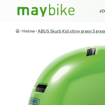
JO
Helme
ABUS Skurb Kid shiny green S gree