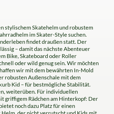
hen stylischem Skatehelm und robustem
 Fahrradhelm im Skater-Style suchen.
erleben findet draußen statt. Der
rlässig – damit das nächste Abenteuer
m Bike, Skateboard oder Roller
schnell oder wild genug sein. Wir möchten
chaffen wir mit dem bewährten In-Mold
er robusten Außenschale mit dem
rb Kid – für bestmögliche Stabilität.
n, weiterüben. Für individuellen
it griffigem Rädchen am Hinterkopf: Der
ietet noch dazu Platz für einen
 Helm, der nicht verrutscht und Kids mit