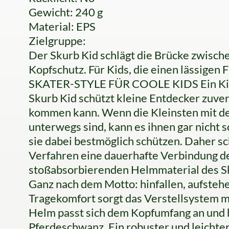
Gewicht: 240 g
Material: EPS
Zielgruppe:
Der Skurb Kid schlägt die Brücke zwisc
Kopfschutz. Für Kids, die einen lässigen
SKATER-STYLE FÜR COOLE KIDS Ein Kind
Skurb Kid schützt kleine Entdecker zuve
kommen kann. Wenn die Kleinsten mit de
unterwegs sind, kann es ihnen gar nicht 
sie dabei bestmöglich schützen. Daher s
Verfahren eine dauerhafte Verbindung d
stoßabsorbierenden Helmmaterial des Sku
Ganz nach dem Motto: hinfallen, aufstehe
Tragekomfort sorgt das Verstellsystem m
Helm passt sich dem Kopfumfang an und b
Pferdeschwanz. Ein robuster und leichter