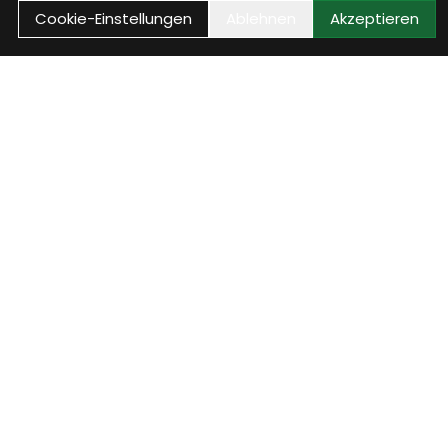
Cookie-Einstellungen
Ablehnen
Akzeptieren
ice
Jobs - wir suchen
Dich
Alle Infos zu unseren