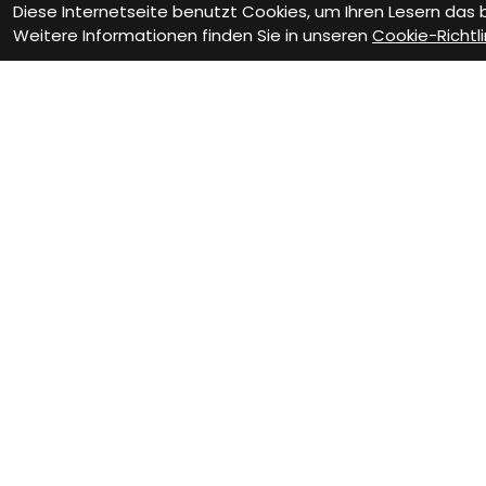
Diese Internetseite benutzt Cookies, um Ihren Lesern das
Weitere Informationen finden Sie in unseren
Cookie-Richtli
Wie können wir D
Beratung Termin
Te
vereinbaren
Er
Verinbare jetzt Deinen
Sa