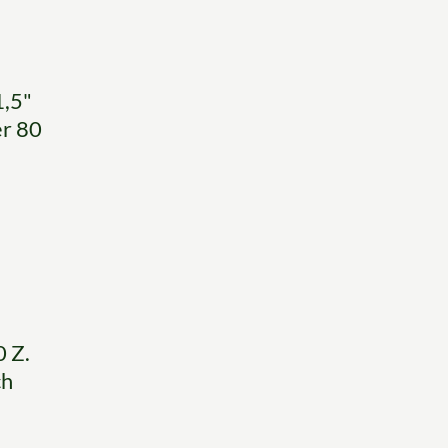
1,5"
er 80
 Z.
ch