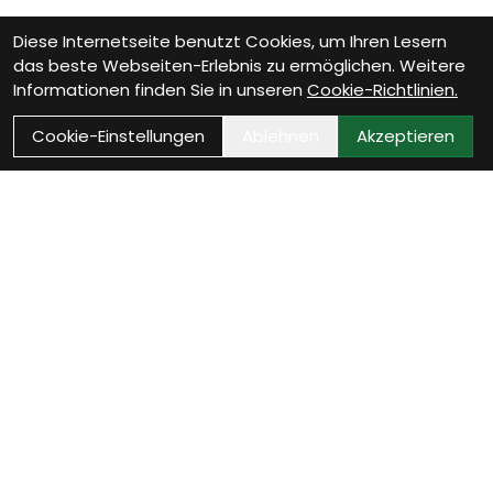
Diese Internetseite benutzt Cookies, um Ihren Lesern
das beste Webseiten-Erlebnis zu ermöglichen. Weitere
Informationen finden Sie in unseren
Cookie-Richtlinien.
Cookie-Einstellungen
Ablehnen
Akzeptieren
Wie können wir Dir
helfen?
Beratung Termin vereinbaren