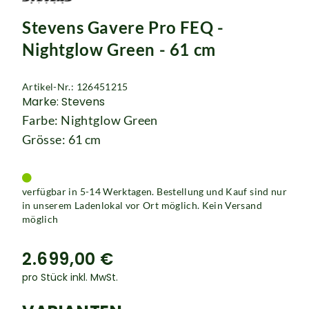
Rucksäcke
Stevens Gavere Pro FEQ -
Schlösser
Nightglow Green - 61 cm
Artikel-Nr.: 126451215
Marke: Stevens
Farbe: Nightglow Green
Grösse: 61 cm
verfügbar in 5-14 Werktagen. Bestellung und Kauf sind nur
in unserem Ladenlokal vor Ort möglich. Kein Versand
möglich
2.699,00 €
pro Stück inkl. MwSt.