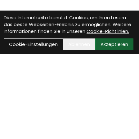
Diese Internetseite benutzt Cookies, um Ihren Lesern
das beste Webseiten-Erlebnis zu ermöglichen. Weitere
Informationen finden Sie in unseren
Cookie-Richtlinien.
Cookie-Einstellungen
Ablehnen
Akzeptieren
Wie können wir Dir
helfen?