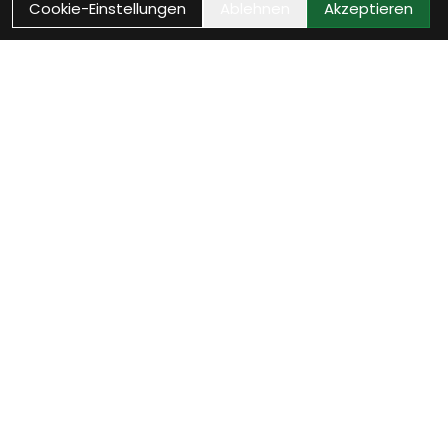
Cookie-Einstellungen
Ablehnen
Akzeptieren
Wie können wir Dir
helfen?
Beratung Termin vereinbaren
Verinbare jetzt Deinen persönlichen Beratungstermin
- wir nehmen uns Zeit für Dich.
weiter