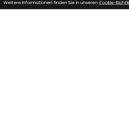
Weitere Informationen finden Sie in unseren
Cookie-Richtli
Wie können wir D
Beratung Termin
Te
vereinbaren
Er
Verinbare jetzt Deinen
Sa
persönlichen