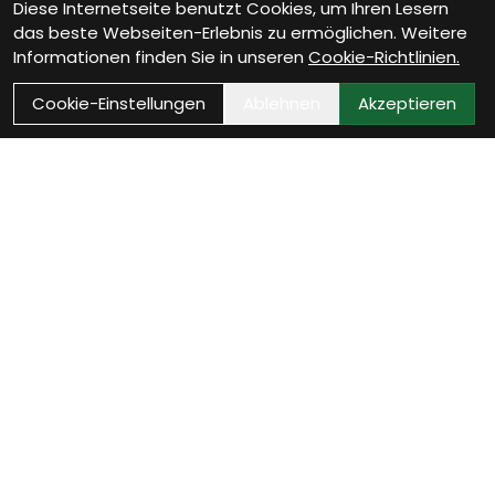
Diese Internetseite benutzt Cookies, um Ihren Lesern
das beste Webseiten-Erlebnis zu ermöglichen. Weitere
Informationen finden Sie in unseren
Cookie-Richtlinien.
Cookie-Einstellungen
Ablehnen
Akzeptieren
Wie können wir Dir
helfen?
Beratung Termin vereinbaren
Verinbare jetzt Deinen persönlichen Beratungstermin