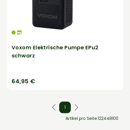
Voxom Elektrische Pumpe EPu2
schwarz
64,95 €
1
Artikel pro Seite:
12
24
48
100