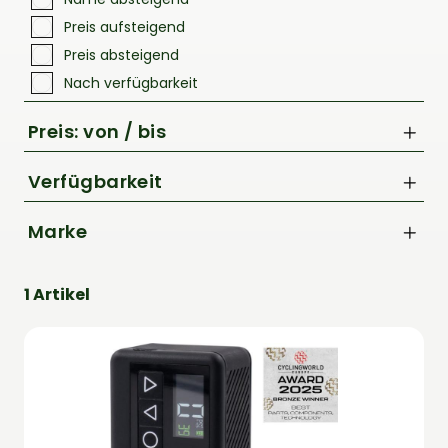
Rucksäcke
Preis aufsteigend
Schlösser
Preis absteigend
Nach verfügbarkeit
Preis: von / bis
Verfügbarkeit
Marke
bis
Voxom
€
1 Artikel