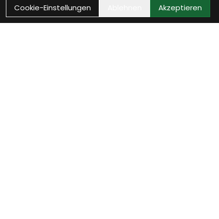
Cookie-Einstellungen
Ablehnen
Akzeptieren
Wie können wir Dir
helfen?
Beratung Termin vereinbaren
Verinbare jetzt Deinen persönlichen Beratungstermin
- wir nehmen uns Zeit für Dich.
weiter