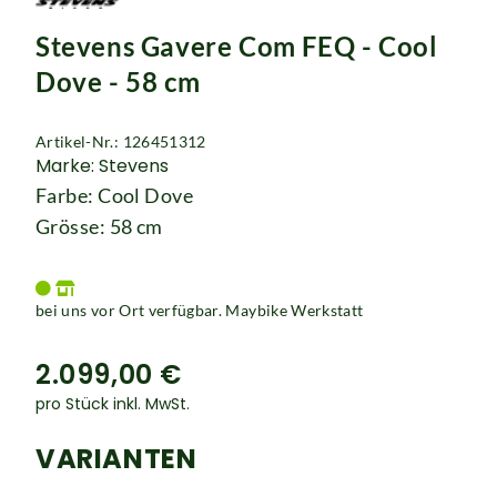
Rucksäcke
Stevens Gavere Com FEQ - Cool
Schlösser
Dove - 58 cm
Artikel-Nr.: 126451312
Marke: Stevens
Farbe: Cool Dove
Grösse: 58 cm
bei uns vor Ort verfügbar. Maybike Werkstatt
2.099,00 €
pro Stück inkl. MwSt.
VARIANTEN