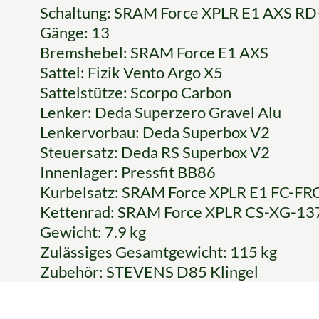
Schaltung: SRAM Force XPLR E1 AXS R
Gänge: 13
Bremshebel: SRAM Force E1 AXS
Sattel: Fizik Vento Argo X5
Sattelstütze: Scorpo Carbon
Lenker: Deda Superzero Gravel Alu
Lenkervorbau: Deda Superbox V2
Steuersatz: Deda RS Superbox V2
Innenlager: Pressfit BB86
Kurbelsatz: SRAM Force XPLR E1 FC-FR
Kettenrad: SRAM Force XPLR CS-XG-137
Gewicht: 7.9 kg
Zulässiges Gesamtgewicht: 115 kg
Zubehör: STEVENS D85 Klingel