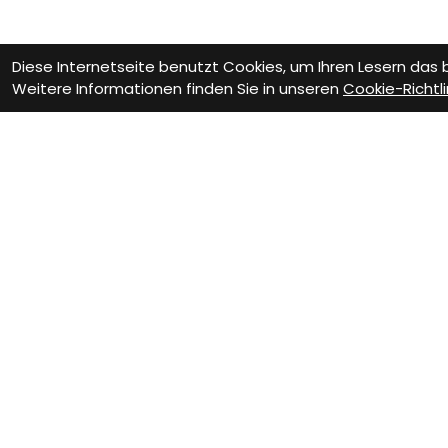
Diese Internetseite benutzt Cookies, um Ihren Lesern das
Weitere Informationen finden Sie in unseren
Cookie-Richtli
Wie können wir D
Beratung Termin
Te