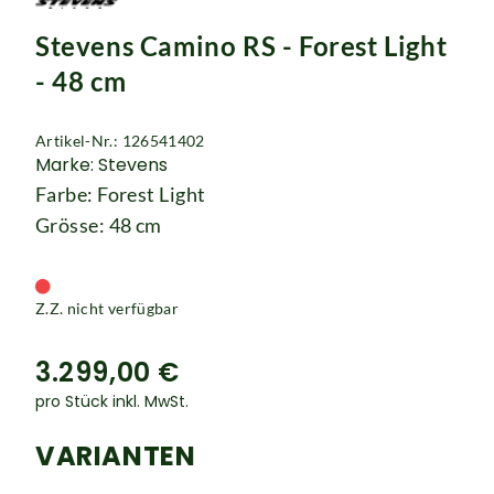
Rucksäcke
Stevens Camino RS - Forest Light
Schlösser
- 48 cm
Artikel-Nr.: 126541402
Marke: Stevens
Farbe: Forest Light
Grösse: 48 cm
Z.Z. nicht verfügbar
3.299,00 €
pro Stück inkl. MwSt.
VARIANTEN