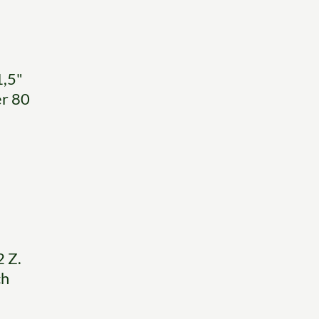
1,5"
er 80
 Z.
ch