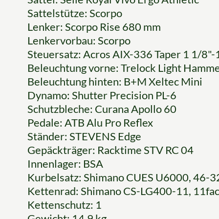
Sattelstütze: Scorpo
Lenker: Scorpo Rise 680 mm
Lenkervorbau: Scorpo
Steuersatz: Acros AIX-336 Taper 1 1/8"-
Beleuchtung vorne: Trelock Light Hamm
Beleuchtung hinten: B+M Xeltec Mini
Dynamo: Shutter Precision PL-6
Schutzbleche: Curana Apollo 60
Pedale: ATB Alu Pro Reflex
Ständer: STEVENS Edge
Gepäckträger: Racktime STV RC 04
Innenlager: BSA
Kurbelsatz: Shimano CUES U6000, 46-32
Kettenrad: Shimano CS-LG400-11, 11fa
Kettenschutz: 1
Gewicht: 14.9 kg