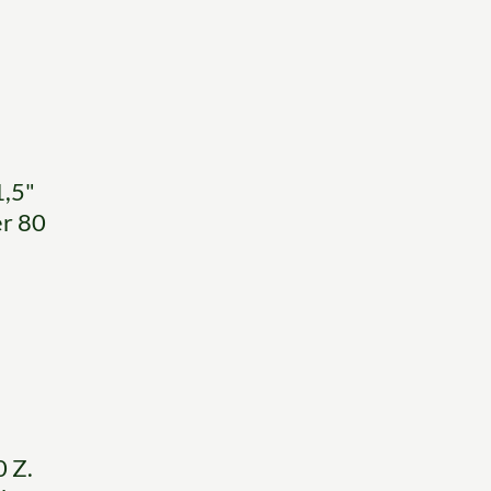
1,5"
er 80
 Z.