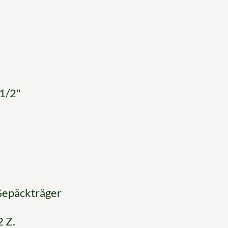
1/2"
Gepäckträger
 Z.