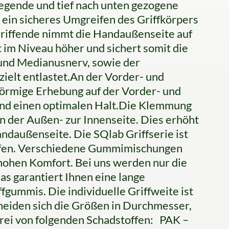
iegende und tief nach unten gezogene
r ein sicheres Umgreifen des Griffkörpers
Griffende nimmt die Handaußenseite auf
t im Niveau höher und sichert somit die
 und Medianusnerv, sowie der
elt entlastet.An der Vorder- und
nförmige Erhebung auf der Vorder- und
 und einen optimalen Halt.Die Klemmung
 der Außen- zur Innenseite. Dies erhöht
daußenseite. Die SQlab Griffserie ist
iffen. Verschiedene Gummimischungen
 hohen Komfort. Bei uns werden nur die
s garantiert Ihnen eine lange
gummis. Die individuelle Griffweite ist
heiden sich die Größen in Durchmesser,
 frei von folgenden Schadstoffen: PAK –