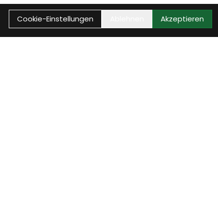
Cookie-Einstellungen
Ablehnen
Akzeptieren
ice
Jobs - wir suchen
Dich