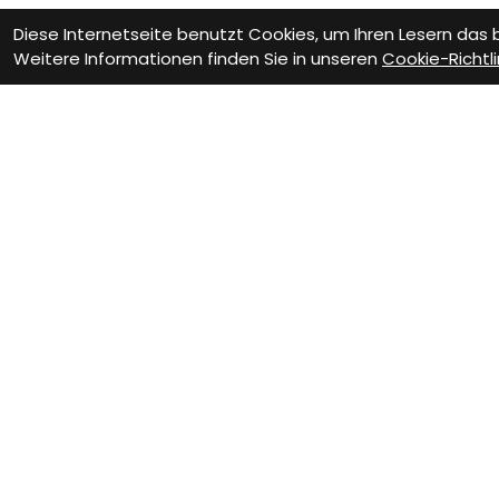
Diese Internetseite benutzt Cookies, um Ihren Lesern das
Weitere Informationen finden Sie in unseren
Cookie-Richtli
Wie können wir D
Beratung Termin
Te
vereinbaren
Er