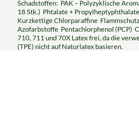
Schadstoffen: PAK – Polyzyklische Arom
18 Stk.) Phtalate + Propylheptyphthal
Kurzkettige Chlorparaffine Flammschut
Azofarbstoffe Pentachlorphenol (PCP) Ch
710, 711 und 70X Latex frei, da die ver
(TPE) nicht auf Naturlatex basieren.