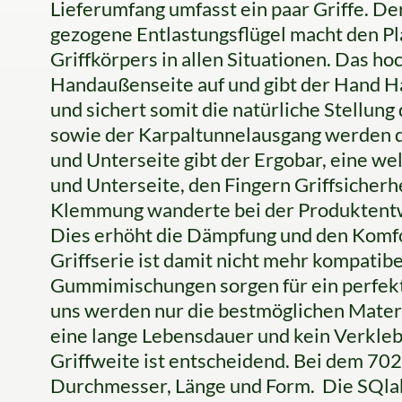
Lieferumfang umfasst ein paar Griffe. De
gezogene Entlastungsflügel macht den Pla
Griffkörpers in allen Situationen. Das h
Handaußenseite auf und gibt der Hand Ha
und sichert somit die natürliche Stellun
sowie der Karpaltunnelausgang werden da
und Unterseite gibt der Ergobar, eine w
und Unterseite, den Fingern Griffsicherh
Klemmung wanderte bei der Produktentwi
Dies erhöht die Dämpfung und den Komfo
Griffserie ist damit nicht mehr kompatib
Gummimischungen sorgen für ein perfekt
uns werden nur die bestmöglichen Materi
eine lange Lebensdauer und kein Verkleb
Griffweite ist entscheidend. Bei dem 702
Durchmesser, Länge und Form. Die SQlab G