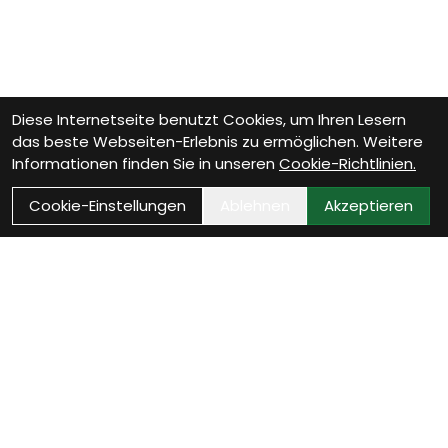
Diese Internetseite benutzt Cookies, um Ihren Lesern
das beste Webseiten-Erlebnis zu ermöglichen. Weitere
Informationen finden Sie in unseren
Cookie-Richtlinien.
Cookie-Einstellungen
Ablehnen
Akzeptieren
Wie können wir Dir
helfen?