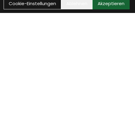
Cookie-Einstellungen
Ablehnen
Akzeptieren
Wie können wir Dir
helfen?
Beratung Termin vereinbaren
Verinbare jetzt Deinen persönlichen Beratungstermin
- wir nehmen uns Zeit für Dich.
weiter