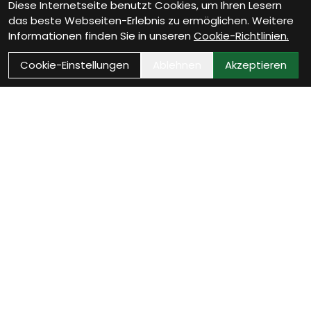
Diese Internetseite benutzt Cookies, um Ihren Lesern
das beste Webseiten-Erlebnis zu ermöglichen. Weitere
Informationen finden Sie in unseren
Cookie-Richtlinien.
Cookie-Einstellungen
Ablehnen
Akzeptieren
Wie können wir Dir
helfen?
Beratung Termin vereinbaren
Verinbare jetzt Deinen persönlichen Beratungstermin