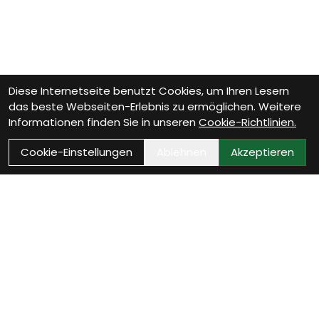
Diese Internetseite benutzt Cookies, um Ihren Lesern
das beste Webseiten-Erlebnis zu ermöglichen. Weitere
Informationen finden Sie in unseren
Cookie-Richtlinien.
Cookie-Einstellungen
Ablehnen
Akzeptieren
Wie können wir Dir
helfen?