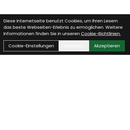
Diese Internetseite benutzt Cookies, um Ihren Lesern
das beste Webseiten-Erlebnis zu ermöglichen. Weitere
Informationen finden Sie in unseren
Cookie-Richtlinien.
Cookie-Einstellungen
Ablehnen
Akzeptieren
Wie können wir Dir
helfen?