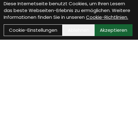
Diese Internetseite benutzt Cookies, um Ihren Lesern
das beste Webseiten-Erlebnis zu ermöglichen. Weitere
Informationen finden Sie in unseren
Cookie-Richtlinien.
Cookie-Einstellungen
Ablehnen
Akzeptieren
Wie können wir Dir
helfen?
Beratung Termin vereinbaren