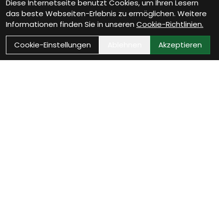
Diese Internetseite benutzt Cookies, um Ihren Lesern
das beste Webseiten-Erlebnis zu ermöglichen. Weitere
Informationen finden Sie in unseren
Cookie-Richtlinien.
Cookie-Einstellungen
Ablehnen
Akzeptieren
Wie können wir Dir
helfen?
Beratung Termin vereinbaren
Verinbare jetzt Deinen persönlichen Beratungstermin