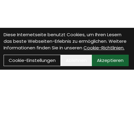
Diese Internetseite benutzt Cookies, um Ihren Lesern
das beste Webseiten-Erlebnis zu ermöglichen. Weitere
Informationen finden Sie in unseren
Cookie-Richtlinien.
Cookie-Einstellungen
Ablehnen
Akzeptieren
Wie können wir Dir
helfen?