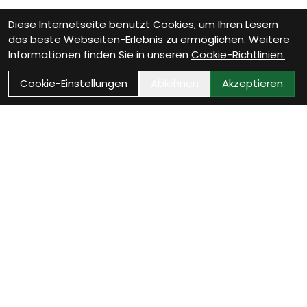
Diese Internetseite benutzt Cookies, um Ihren Lesern
das beste Webseiten-Erlebnis zu ermöglichen. Weitere
Informationen finden Sie in unseren
Cookie-Richtlinien.
Cookie-Einstellungen
Ablehnen
Akzeptieren
Wie können wir Dir
helfen?
Beratung Termin vereinbaren