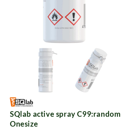
Rucksäcke
Schlösser
SQlab active spray C99:random
Onesize