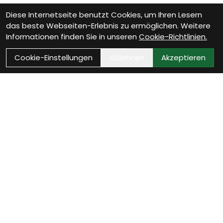
Diese Internetseite benutzt Cookies, um Ihren Lesern
das beste Webseiten-Erlebnis zu ermöglichen. Weitere
Informationen finden Sie in unseren
Cookie-Richtlinien.
Cookie-Einstellungen
Ablehnen
Akzeptieren
Wie können wir Dir
helfen?
Beratung Termin vereinbaren