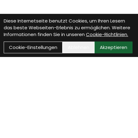
Diese Internetseite benutzt Cookies, um Ihren Lesern
das beste Webseiten-Erlebnis zu ermöglichen. Weitere
Informationen finden Sie in unseren
Cookie-Richtlinien.
Cookie-Einstellungen
Ablehnen
Akzeptieren
Wie können wir Dir
helfen?