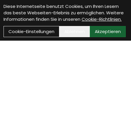
Diese Internetseite benutzt Cookies, um Ihren Lesern
das beste Webseiten-Erlebnis zu ermöglichen. Weitere
Informationen finden Sie in unseren
Cookie-Richtlinien.
Cookie-Einstellungen
Ablehnen
Akzeptieren
Wie können wir Dir
helfen?
Beratung Termin vereinbaren