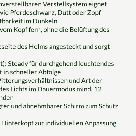
verstellbaren Verstellsystem eignet
 wie Pferdeschwanz, Dutt oder Zopf
htbarkeit im Dunkeln
 vom Kopf fern, ohne die Belüftung des
kseite des Helms angesteckt und sorgt
t): Steady für durchgehend leuchtendes
ht in schneller Abfolge
 Witterungsverhältnissen und Art der
des Lichts im Dauermodus mind. 12
unden
igter und abnehmbarer Schirm zum Schutz
Hinterkopf zur individuellen Anpassung