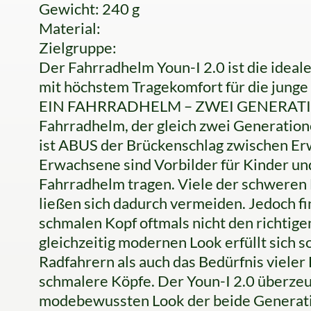
Gewicht: 240 g
Material:
Zielgruppe:
Der Fahrradhelm Youn-I 2.0 ist die idea
mit höchstem Tragekomfort für die junge
EIN FAHRRADHELM – ZWEI GENERATION
Fahrradhelm, der gleich zwei Generation
ist ABUS der Brückenschlag zwischen E
Erwachsene sind Vorbilder für Kinder und
Fahrradhelm tragen. Viele der schweren 
ließen sich dadurch vermeiden. Jedoch f
schmalen Kopf oftmals nicht den richtige
gleichzeitig modernen Look erfüllt sich 
Radfahrern als auch das Bedürfnis viele
schmalere Köpfe. Der Youn-I 2.0 überzeu
modebewussten Look der beide Generati