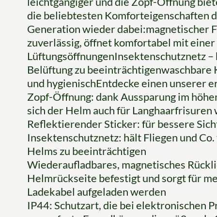
leichtgängiger und die Zopf-Öffnung biet
die beliebtesten Komforteigenschaften d
Generation wieder dabei:magnetischer 
zuverlässig, öffnet komfortabel mit eine
LüftungsöffnungenInsektenschutznetz – hä
Belüftung zu beeinträchtigenwaschbare 
und hygienischEntdecke einen unserer e
Zopf-Öffnung: dank Aussparung im höhen
sich der Helm auch für Langhaarfrisuren
Reflektierender Sticker: für bessere Sic
Insektenschutznetz: hält Fliegen und Co.
Helms zu beeinträchtigen
Wiederaufladbares, magnetisches Rücklic
Helmrückseite befestigt und sorgt für me
Ladekabel aufgeladen werden
IP44: Schutzart, die bei elektronischen P