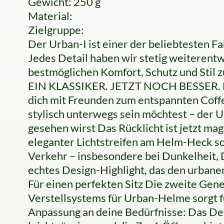
Gewicht: 250 g
Material:
Zielgruppe:
Der Urban-I ist einer der beliebtesten 
Jedes Detail haben wir stetig weiterentw
bestmöglichen Komfort, Schutz und Stil z
EIN KLASSIKER. JETZT NOCH BESSER. Egal
dich mit Freunden zum entspannten Coffee
stylisch unterwegs sein möchtest – der Ur
gesehen wirst Das Rücklicht ist jetzt ma
eleganter Lichtstreifen am Helm-Heck so
Verkehr – insbesondere bei Dunkelheit,
echtes Design-Highlight, das den urbane
Für einen perfekten Sitz Die zweite Ge
Verstellsystems für Urban-Helme sorgt f
Anpassung an deine Bedürfnisse: Das Desi