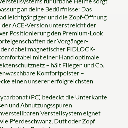
erstellsystems für urbane Helme sorgt
passung an deine Bedürfnisse: Das
lrad leichtgängiger und die Zopf-Öffnung
In der ACE-Version unterstreicht der
fixer Positionierung den Premium-Look
orteigenschaften der Vorgänger-
ieder dabei:magnetischer FIDLOCK-
t komfortabel mit einer Hand optimale
ektenschutznetz – hält Fliegen und Co.
igenwaschbare Komfortpolster –
cke einen unserer erfolgreichsten
ycarbonat (PC) bedeckt die Unterkante
ößen und Abnutzungsspuren
verstellbaren Verstellsystem eignet
 wie Pferdeschwanz, Dutt oder Zopf