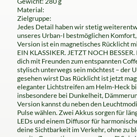
Gewicht: 280 g
Material:
Zielgruppe:
Jedes Detail haben wir stetig weiterentw
unseres Urban-I bestmöglichen Komfort, S
Version ist ein magnetisches Rücklicht m
EIN KLASSIKER. JETZT NOCH BESSER. Egal
dich mit Freunden zum entspannten Coffee
stylisch unterwegs sein möchtest – der Ur
gesehen wirst Das Rücklicht ist jetzt ma
eleganter Lichtstreifen am Helm-Heck bi
insbesondere bei Dunkelheit, Dämmerung
Version kannst du neben den Leuchtmodi
Pulse wählen. Zwei Akkus sorgen für läng
LEDs und einem Diffusor für harmonische
deine Sichtbarkeit im Verkehr, ohne zu b