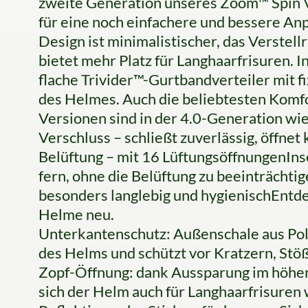
zweite Generation unseres Zoom™ Spin V
für eine noch einfachere und bessere An
Design ist minimalistischer, das Verstel
bietet mehr Platz für Langhaarfrisuren. 
flache Trivider™-Gurtbandverteiler mit 
des Helmes. Auch die beliebtesten Komf
Versionen sind in der 4.0-Generation w
Verschluss – schließt zuverlässig, öffne
Belüftung – mit 16 LüftungsöffnungenIns
fern, ohne die Belüftung zu beeinträcht
besonders langlebig und hygienischEntde
Helme neu.
Unterkantenschutz: Außenschale aus Pol
des Helms und schützt vor Kratzern, St
Zopf-Öffnung: dank Aussparung im höhen
sich der Helm auch für Langhaarfrisuren