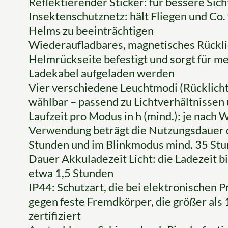
Reflektierender Sticker: für bessere Sic
Insektenschutznetz: hält Fliegen und Co.
Helms zu beeinträchtigen
Wiederaufladbares, magnetisches Rücklic
Helmrückseite befestigt und sorgt für me
Ladekabel aufgeladen werden
Vier verschiedene Leuchtmodi (Rücklicht)
wählbar – passend zu Lichtverhältnissen
Laufzeit pro Modus in h (mind.): je nach
Verwendung beträgt die Nutzungsdauer d
Stunden und im Blinkmodus mind. 35 St
Dauer Akkuladezeit Licht: die Ladezeit b
etwa 1,5 Stunden
IP44: Schutzart, die bei elektronischen P
gegen feste Fremdkörper, die größer als
zertifiziert