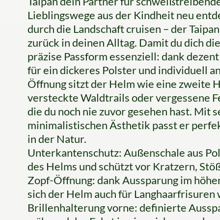
Taipan dein Partner für schweißtreibende
Lieblingswege aus der Kindheit neu ent
durch die Landschaft cruisen – der Taipan
zurück in deinen Alltag. Damit du dich di
präzise Passform essenziell: dank dezen
für ein dickeres Polster und individuell
Öffnung sitzt der Helm wie eine zweite 
versteckte Waldtrails oder vergessene Fe
die du noch nie zuvor gesehen hast. Mit 
minimalistischen Ästhetik passt er perf
in der Natur.
Unterkantenschutz: Außenschale aus Pol
des Helms und schützt vor Kratzern, St
Zopf-Öffnung: dank Aussparung im höhen
sich der Helm auch für Langhaarfrisuren
Brillenhalterung vorne: definierte Aussp