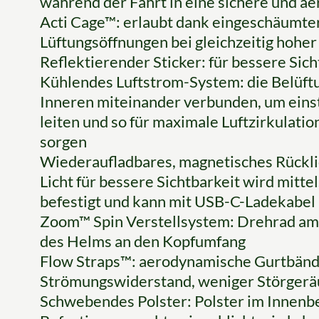
während der Fahrt in eine sichere und a
Acti Cage™: erlaubt dank eingeschäumte
Lüftungsöffnungen bei gleichzeitig hoher 
Reflektierender Sticker: für bessere Sic
Kühlendes Luftstrom-System: die Belüft
Inneren miteinander verbunden, um eins
leiten und so für maximale Luftzirkulat
sorgen
Wiederaufladbares, magnetisches Rücklich
Licht für bessere Sichtbarkeit wird mitt
befestigt und kann mit USB-C-Ladekabel
Zoom™ Spin Verstellsystem: Drehrad am 
des Helms an den Kopfumfang
Flow Straps™: aerodynamische Gurtbände
Strömungswiderstand, weniger Störgerä
Schwebendes Polster: Polster im Innenb