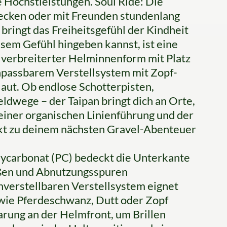
 Höchstleistungen. Soul Ride: Die
decken oder mit Freunden stundenlang
 bringt das Freiheitsgefühl der Kindheit
esem Gefühl hingeben kannst, ist eine
t verbreiterter Helminnenform mit Platz
 anpassbarem Verstellsystem mit Zopf-
Haut. Ob endlose Schotterpisten,
ldwege – der Taipan bringt dich an Orte,
seiner organischen Linienführung und der
ekt zu deinem nächsten Gravel-Abenteuer
ycarbonat (PC) bedeckt die Unterkante
ößen und Abnutzungsspuren
verstellbaren Verstellsystem eignet
 wie Pferdeschwanz, Dutt oder Zopf
arung an der Helmfront, um Brillen