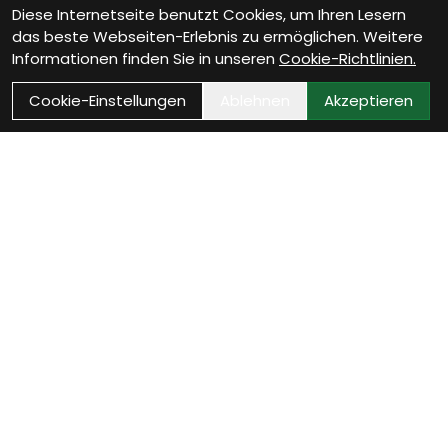
Diese Internetseite benutzt Cookies, um Ihren Lesern
das beste Webseiten-Erlebnis zu ermöglichen. Weitere
Informationen finden Sie in unseren
Cookie-Richtlinien.
Cookie-Einstellungen
Ablehnen
Akzeptieren
Wie können wir Dir
helfen?
Beratung Termin vereinbaren