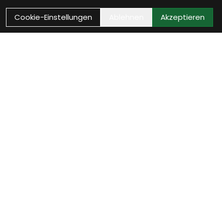
Cookie-Einstellungen
Ablehnen
Akzeptieren
Wie können wir Dir
helfen?
Beratung Termin vereinbaren
Verinbare jetzt Deinen persönlichen Beratungstermin
- wir nehmen uns Zeit für Dich.