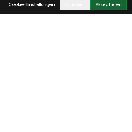
Cookie-Einstellungen
Ablehnen
Akzeptieren
Wie können wir Dir
helfen?
Beratung Termin vereinbaren
Verinbare jetzt Deinen persönlichen Beratungstermin
- wir nehmen uns Zeit für Dich.
weiter