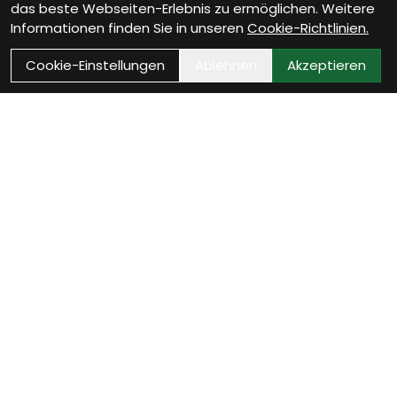
das beste Webseiten-Erlebnis zu ermöglichen. Weitere
Informationen finden Sie in unseren
Cookie-Richtlinien.
Cookie-Einstellungen
Ablehnen
Akzeptieren
Wie können wir Dir
helfen?
Beratung Termin vereinbaren
Verinbare jetzt Deinen persönlichen Beratungstermin