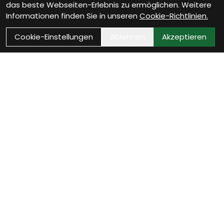
das beste Webseiten-Erlebnis zu ermöglichen. Weitere
Informationen finden Sie in unseren
Cookie-Richtlinien.
Cookie-Einstellungen
Ablehnen
Akzeptieren
Wie können wir Dir
helfen?
Beratung Termin vereinbaren
Verinbare jetzt Deinen persönlichen Beratungstermin