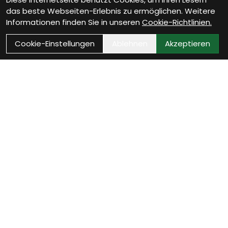
das beste Webseiten-Erlebnis zu ermöglichen. Weitere
Informationen finden Sie in unseren
Cookie-Richtlinien.
Cookie-Einstellungen
Ablehnen
Akzeptieren
Wie können wir Dir
helfen?
Beratung Termin vereinbaren
Verinbare jetzt Deinen persönlichen Beratungstermin