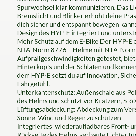
Spurwechsel klar kommunizieren. Das Lich
Bremslicht und Blinker erhöht deine Prä
dich sicher und entspannt bewegen kannst.
Design des HYP-E integriert und unters
Mehr Schutz auf dem E-Bike Der HYP-E e
NTA-Norm 8776 – Helme mit NTA-Norm 
Aufprallgeschwindigkeiten getestet, bie
Hinterkopfs und der Schläfen und können
dem HYP-E setzt du auf Innovation, Sicherh
Fahrgefühl.
Unterkantenschutz: Außenschale aus Pol
des Helms und schützt vor Kratzern, St
Lüftungsabdeckung: Abdeckung zum Vers
Sonne, Wind und Regen zu schützen
Integriertes, wiederaufladbares Front- un
Rückseite des Helms verbaute Lichter fü